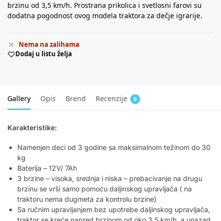
brzinu od 3,5 km/h. Prostrana prikolica i svetlosni farovi su
dodatna pogodnost ovog modela traktora za dečje igrarije.
Nema na zalihama
Dodaj u listu želja
Gallery
Opis
Brend
Recenzije
0
Karakteristike:
Namenjen deci od 3 godine sa maksimalnom težinom do 30
kg
Baterija – 12V/ 7Ah
3 brzine – visoka, srednja i niska – prebacivanje na drugu
brzinu se vrši samo pomoću daljinskog upravljača ( na
traktoru nema dugmeta za kontrolu brzine)
Sa ručnim upravljanjem bez upotrebe daljinskog upravljača,
traktor se kreće napred brzinom od oko 3,5 km/h, a unazad