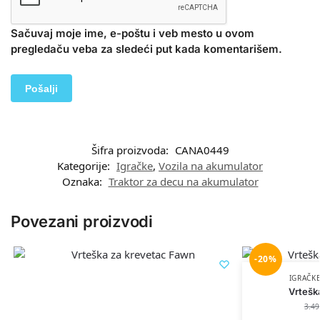
Sačuvaj moje ime, e-poštu i veb mesto u ovom
pregledaču veba za sledeći put kada komentarišem.
Šifra proizvoda:
CANA0449
Kategorije:
Igračke
,
Vozila na akumulator
Oznaka:
Traktor za decu na akumulator
Povezani proizvodi
-20%
IGRAČK
Vrtešk
3.4