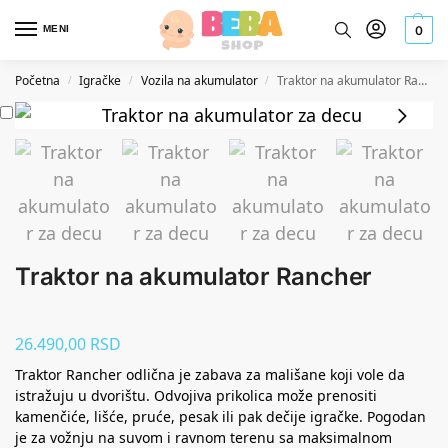
MENI
0
Početna
Igračke
Vozila na akumulator
Traktor na akumulator Rancher
/
/
/
Traktor na akumulator Rancher
26.490,00
RSD
Traktor Rancher odlična je zabava za mališane koji vole da
istražuju u dvorištu. Odvojiva prikolica može prenositi
kamenčiće, lišće, pruće, pesak ili pak dečije igračke. Pogodan
je za vožnju na suvom i ravnom terenu sa maksimalnom