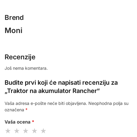
Brend
Moni
Recenzije
Još nema komentara.
Budite prvi koji će napisati recenziju za
„Traktor na akumulator Rancher“
Vaša adresa e-pošte neće biti objavljena.
Neophodna polja su
označena
*
Vaša ocena
*