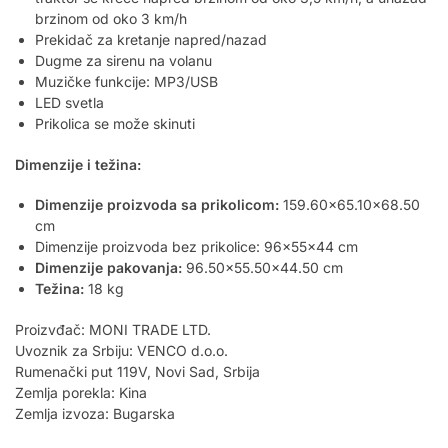
brzinom od oko 3 km/h
Prekidač za kretanje napred/nazad
Dugme za sirenu na volanu
Muzičke funkcije: MP3/USB
LED svetla
Prikolica se može skinuti
Dimenzije i težina:
Dimenzije proizvoda sa prikolicom:
159.60×65.10×68.50
cm
Dimenzije proizvoda bez prikolice: 96x55x44 cm
Dimenzije pakovanja:
96.50×55.50×44.50 cm
Težina:
18 kg
Proizvđač: MONI TRADE LTD.
Uvoznik za Srbiju: VENCO d.o.o.
Rumenački put 119V, Novi Sad, Srbija
Zemlja porekla: Kina
Zemlja izvoza: Bugarska