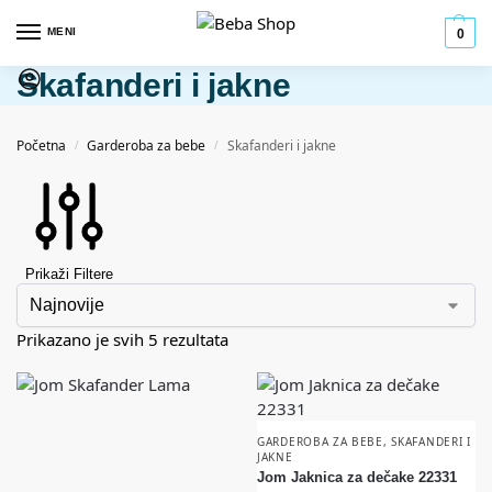
MENI
0
Skafanderi i jakne
Početna
Garderoba za bebe
Skafanderi i jakne
/
/
Prikaži Filtere
Prikazano je svih 5 rezultata
GARDEROBA ZA BEBE
,
SKAFANDERI I
JAKNE
Jom Jaknica za dečake 22331