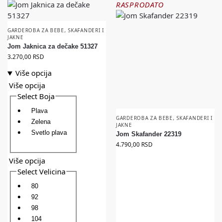
RASPRODATO
GARDEROBA ZA BEBE
,
SKAFANDERI I
JAKNE
Jom Jaknica za dečake 51327
3.270,00
RSD
Više opcija
Više opcija
Select Boja
Plava
GARDEROBA ZA BEBE
,
SKAFANDERI I
Zelena
JAKNE
Svetlo plava
Jom Skafander 22319
4.790,00
RSD
Više opcija
Select Velicina
80
92
98
104