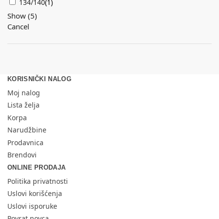
134/140
(
1
)
Show
(
5
)
Cancel
KORISNIČKI NALOG
Moj nalog
Lista želja
Korpa
Narudžbine
Prodavnica
Brendovi
ONLINE PRODAJA
Politika privatnosti
Uslovi korišćenja
Uslovi isporuke
Povrat novca