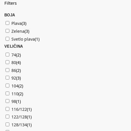
Filters
BOJA
Plava
(
3
)
Zelena
(
3
)
Svetlo plava
(
1
)
VELIČINA
74
(
2
)
80
(
4
)
86
(
2
)
92
(
3
)
104
(
2
)
110
(
2
)
98
(
1
)
116/122
(
1
)
122/128
(
1
)
128/134
(
1
)