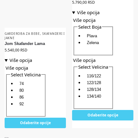
5.790,00
RSD
Više opcija
Više opcija
Select Boja
GARDEROBA ZA BEBE
,
SKAFANDERI I
Plava
JAKNE
Zelena
Jom Skafander Lama
5.540,00
RSD
Više opcija
Više opcija
Select Velicina
Više opcija
Select Velicina
116/122
122/128
74
128/134
80
134/140
86
92
Odaberite opcije
Odaberite opcije