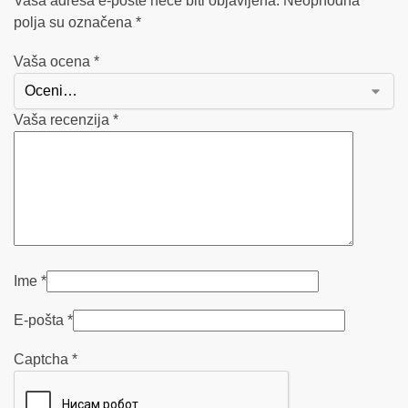
Vaša adresa e-pošte neće biti objavljena.
Neophodna
polja su označena
*
Vaša ocena
*
Vaša recenzija
*
Ime
*
E-pošta
*
Captcha
*