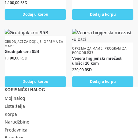
1.100,00
RSD
Dodaj u korpu
Dodaj u korpu
GRUDNJACI ZA DOJILJE
,
OPREMA ZA
MAME
OPREMA ZA MAME
,
PROGRAM ZA
Grudnjak crni 95B
PORODILIŠTE
1.190,00
RSD
Venera higijenski mrežasti
ulošci 10 kom
230,00
RSD
Dodaj u korpu
Dodaj u korpu
KORISNIČKI NALOG
Moj nalog
Lista želja
Korpa
Narudžbine
Prodavnica
Brendovi