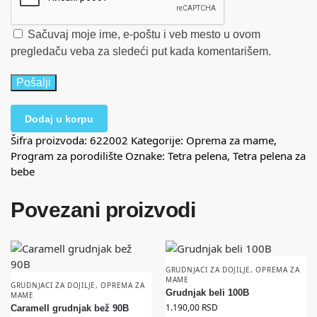
Sačuvaj moje ime, e-poštu i veb mesto u ovom
pregledaču veba za sledeći put kada komentarišem.
Dodaj u korpu
Šifra proizvoda:
622002
Kategorije:
Oprema za mame
,
Program za porodilište
Oznake:
Tetra pelena
,
Tetra pelena za
bebe
Povezani proizvodi
GRUDNJACI ZA DOJILJE
,
OPREMA ZA
MAME
GRUDNJACI ZA DOJILJE
,
OPREMA ZA
Grudnjak beli 100B
MAME
1.190,00
RSD
Caramell grudnjak bež 90B