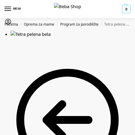
MENI
0
Početna
Oprema za mame
Program za porodilište
Tetra pelena 80x80cm
/
/
/