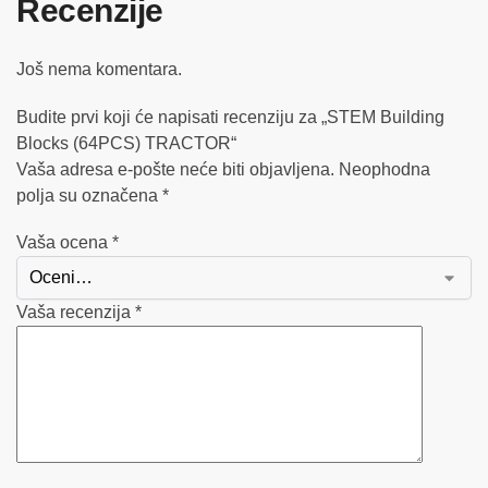
Recenzije
Još nema komentara.
Budite prvi koji će napisati recenziju za „STEM Building
Blocks (64PCS) TRACTOR“
Vaša adresa e-pošte neće biti objavljena.
Neophodna
polja su označena
*
Vaša ocena
*
Vaša recenzija
*