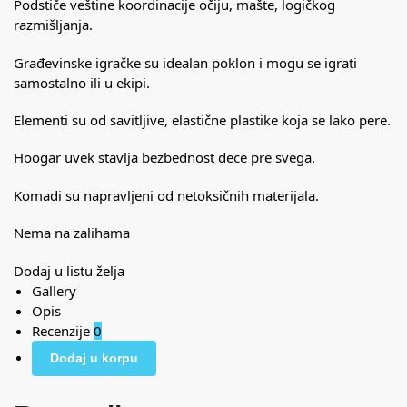
Podstiče veštine koordinacije očiju, mašte, logičkog
razmišljanja.
Građevinske igračke su idealan poklon i mogu se igrati
samostalno ili u ekipi.
Elementi su od savitljive, elastične plastike koja se lako pere.
Hoogar uvek stavlja bezbednost dece pre svega.
Komadi su napravljeni od netoksičnih materijala.
Nema na zalihama
Dodaj u listu želja
Gallery
Opis
Recenzije
0
Dodaj u korpu