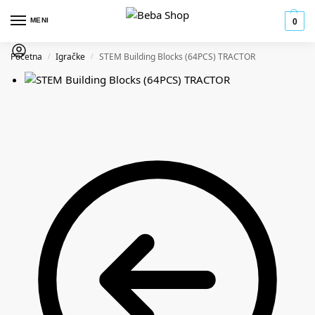
MENI
0
Početna
Igračke
STEM Building Blocks (64PCS) TRACTOR
/
/