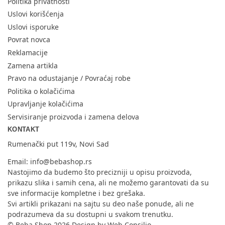
Politika privatnosti
Uslovi korišćenja
Uslovi isporuke
Povrat novca
Reklamacije
Zamena artikla
Pravo na odustajanje / Povraćaj robe
Politika o kolačićima
Upravljanje kolačićima
Servisiranje proizvoda i zamena delova
KONTAKT
Rumenački put 119v, Novi Sad
Email:
info@bebashop.rs
Nastojimo da budemo što precizniji u opisu proizvoda,
prikazu slika i samih cena, ali ne možemo garantovati da su
sve informacije kompletne i bez grešaka.
Svi artikli prikazani na sajtu su deo naše ponude, ali ne
podrazumeva da su dostupni u svakom trenutku.
© Beba Shop 2026 Design by
Web Consilio