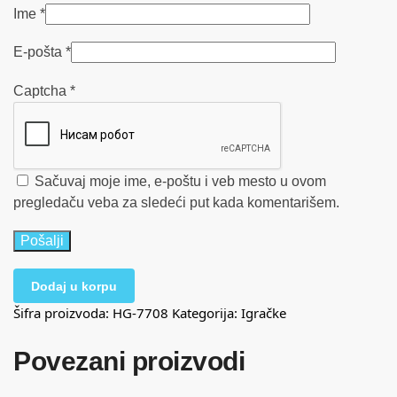
Ime
*
E-pošta
*
Captcha
*
Sačuvaj moje ime, e-poštu i veb mesto u ovom
pregledaču veba za sledeći put kada komentarišem.
Dodaj u korpu
Šifra proizvoda:
HG-7708
Kategorija:
Igračke
Povezani proizvodi