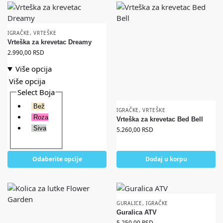
IGRAČKE
,
VRTEŠKE
Vrteška za krevetac Dreamy
2.990,00
RSD
Više opcija
Više opcija
Select Boja
Bež
IGRAČKE
,
VRTEŠKE
Roza
Vrteška za krevetac Bed Bell
Siva
5.260,00
RSD
Odaberite opcije
Dodaj u korpu
GURALICE
,
IGRAČKE
Guralica ATV
5.250,00
RSD