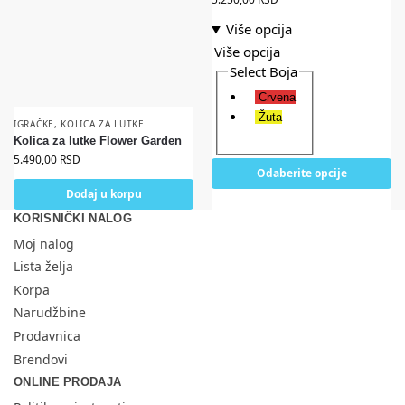
Više opcija
Više opcija
Select Boja
Crvena
Žuta
IGRAČKE
,
KOLICA ZA LUTKE
Kolica za lutke Flower Garden
5.490,00
RSD
Odaberite opcije
Dodaj u korpu
KORISNIČKI NALOG
Moj nalog
Lista želja
Korpa
Narudžbine
Prodavnica
Brendovi
ONLINE PRODAJA