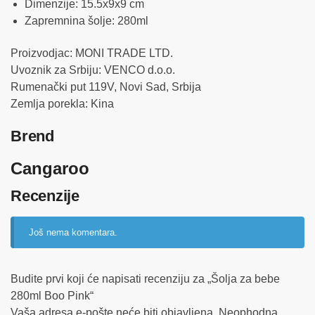
Dimenzije: 15.5x9x9
cm
Zapremnina šolje: 280ml
Proizvodjac: MONI TRADE LTD.
Uvoznik za Srbiju: VENCO d.o.o.
Rumenački put 119V, Novi Sad, Srbija
Zemlja porekla: Kina
Brend
Cangaroo
Recenzije
Još nema komentara.
Budite prvi koji će napisati recenziju za „Šolja za bebe
280ml Boo Pink“
Vaša adresa e-pošte neće biti objavljena.
Neophodna