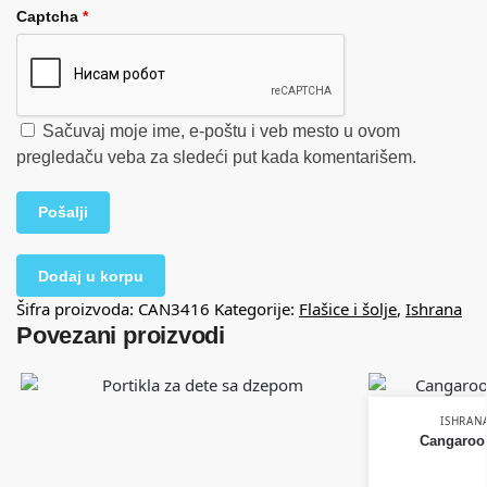
Captcha
*
Sačuvaj moje ime, e-poštu i veb mesto u ovom
pregledaču veba za sledeći put kada komentarišem.
Dodaj u korpu
Šifra proizvoda:
CAN3416
Kategorije:
Flašice i šolje
,
Ishrana
Povezani proizvodi
ISHRAN
Cangaroo