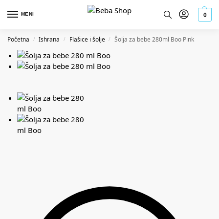
MENI
0
Početna
Ishrana
Flašice i šolje
Šolja za bebe 280ml Boo Pink
/
/
/