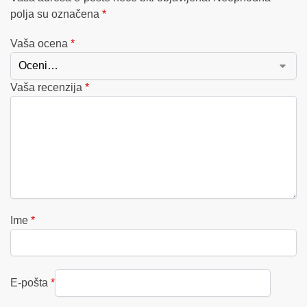
polja su označena
*
Vaša ocena
*
Vaša recenzija
*
Ime
*
E-pošta
*