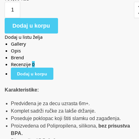
Dodaj u korpu
Dodaj u listu želja
Gallery
Opis
Brend
Recenzije
0
Dodaj u korpu
Karakteristike:
Predviđena je za decu uzrasta 6m+.
Komplet sadrži ručke za lakše držanje.
Poseduje poklopac koji štiti slamku od zagađenja.
Proizvedena od Polipropilena, silikona,
bez prisustva
BPA.