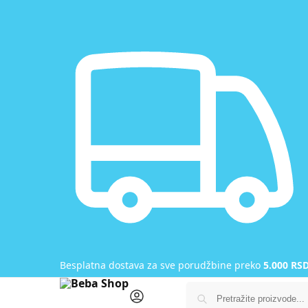
Besplatna dostava za sve porudžbine preko
5.000 RS