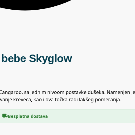
a bebe Skyglow
 Cangaroo, sa jednim nivoom postavke dušeka. Namenjen je
vanje kreveca, kao i dva točka radi lakšeg pomeranja.
Besplatna dostava