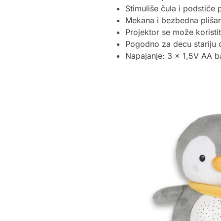
Stimuliše čula i podstiče
Mekana i bezbedna plišan
Projektor se može koristit
Pogodno za decu stariju 
Napajanje: 3 x 1,5V AA ba