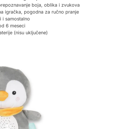
 prepoznavanje boja, oblika i zvukova
a igračka, pogodna za ručno pranje
i i samostalno
od 6 meseci
terije (nisu uključene)