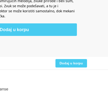
 umirujućih melodija, zvuke prirode i beli šum,
i. Zvuk se može podešavati, a tu je i
ktor se može koristiti samostalno, dok mekani
čka.
Dodaj u korpu
Dodaj u korpu
janse