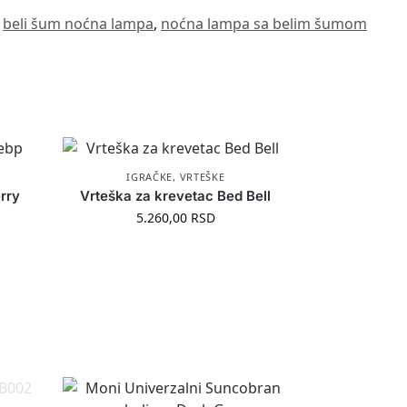
,
beli šum noćna lampa
,
noćna lampa sa belim šumom
IGRAČKE
,
VRTEŠKE
rry
Vrteška za krevetac Bed Bell
5.260,00
RSD