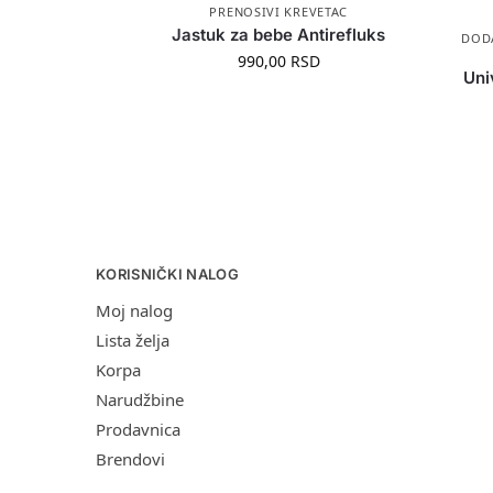
PRENOSIVI KREVETAC
Jastuk za bebe Antirefluks
DODA
990,00
RSD
Uni
KORISNIČKI NALOG
Moj nalog
Lista želja
Korpa
Narudžbine
Prodavnica
Brendovi