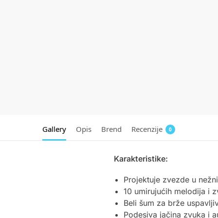
Gallery
Opis
Brend
Recenzije
0
Karakteristike:
Projektuje zvezde u nežn
10 umirujućih melodija i 
Beli šum za brže uspavlji
Podesiva jačina zvuka i 