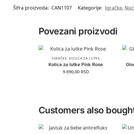
Šifra proizvoda:
CAN1107
Kategorije:
Igračke
,
Noćn
Povezani proizvodi
IGRAČKE
,
KOLICA ZA LUTKE
Kolica za lutke Pink Rose
Glo
9.690,00
RSD
Customers also bough