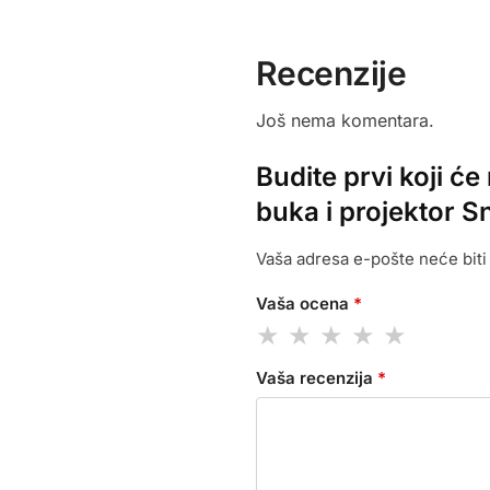
Recenzije
Još nema komentara.
Budite prvi koji ć
buka i projektor 
Vaša adresa e-pošte neće biti 
Vaša ocena
*
Vaša recenzija
*