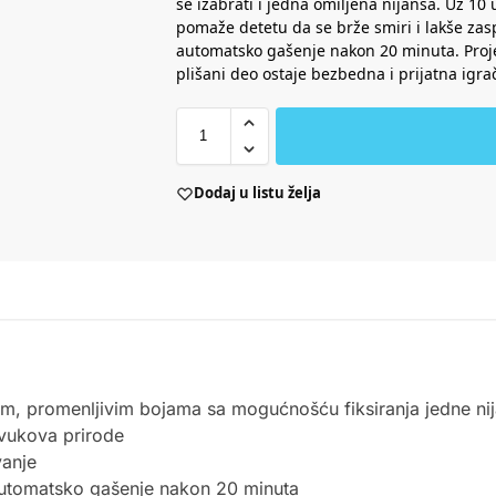
se izabrati i jedna omiljena nijansa. Uz 10
pomaže detetu da se brže smiri i lakše zasp
automatsko gašenje nakon 20 minuta. Proje
plišani deo ostaje bezbedna i prijatna igra
Dodaj u listu želja
im, promenljivim bojama sa mogućnošću fiksiranja jedne ni
zvukova prirode
vanje
automatsko gašenje nakon 20 minuta