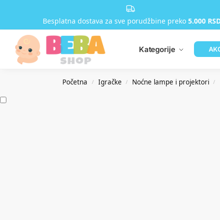
Besplatna dostava za sve porudžbine preko
5.000 RS
Kategorije
AK
Početna
Igračke
Noćne lampe i projektori
/
/
/