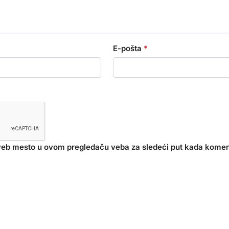
E-pošta
*
 veb mesto u ovom pregledaču veba za sledeći put kada kome