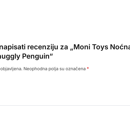
e napisati recenziju za „Moni Toys Noćn
Snuggly Penguin“
objavljena.
Neophodna polja su označena
*