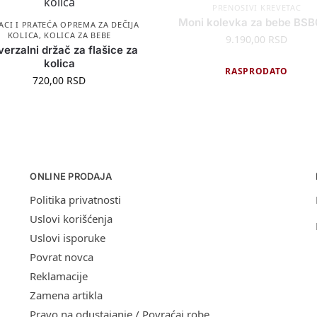
PRENOSIVI KREVETAC
Moni kolevka za bebe BS
CI I PRATEĆA OPREMA ZA DEČIJA
KOLICA
,
KOLICA ZA BEBE
9.190,00
RSD
verzalni držač za flašice za
kolica
RASPRODATO
720,00
RSD
ONLINE PRODAJA
Politika privatnosti
Uslovi korišćenja
Uslovi isporuke
Povrat novca
Reklamacije
Zamena artikla
Pravo na odustajanje / Povraćaj robe