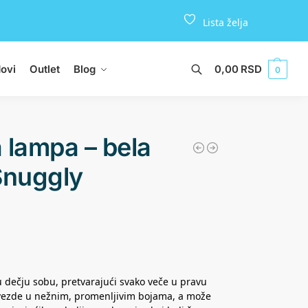
Lista želja
ovi
Outlet
Blog
0,00
RSD
Pretraži
0
 lampa – bela
 Snuggly
 dečju sobu, pretvarajući svako veče u pravu
zvezde u nežnim, promenljivim bojama, a može