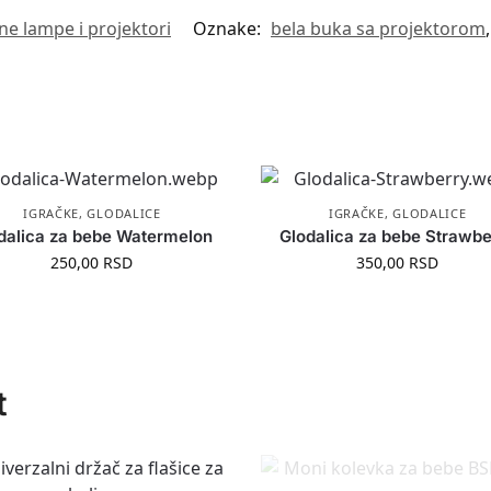
e lampe i projektori
Oznake:
bela buka sa projektorom
IGRAČKE
,
GLODALICE
IGRAČKE
,
GLODALICE
dalica za bebe Watermelon
Glodalica za bebe Strawbe
250,00
RSD
350,00
RSD
t