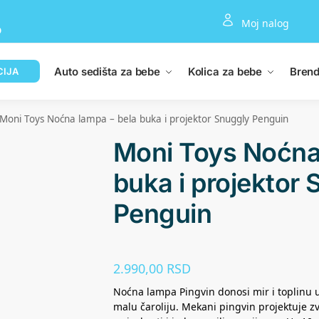
Moj nalog
D
Auto sedišta za bebe
Kolica za bebe
Brend
CIJA
Moni Toys Noćna lampa – bela buka i projektor Snuggly Penguin
Moni Toys Noćna
buka i projektor
Penguin
2.990,00
RSD
Noćna lampa Pingvin donosi mir i toplinu u
malu čaroliju. Mekani pingvin projektuje 