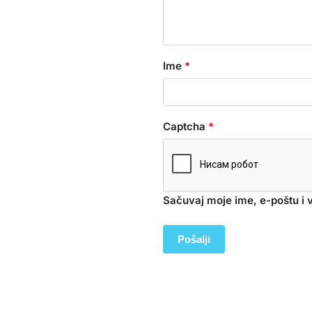
Ime
*
Captcha
*
Sačuvaj moje ime, e-poštu i