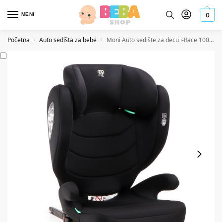
MENI
0
Početna
Auto sedišta za bebe
Moni Auto sedište za decu i-Race 100-150cm Cosmo Black
/
/