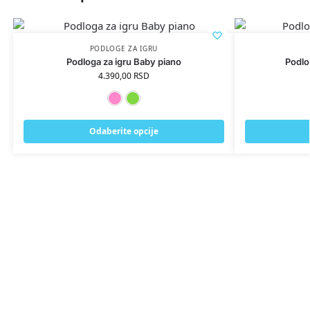
PODLOGE ZA IGRU
Podloga za igru Baby piano
Podlo
4.390,00
RSD
Roza
Zelena
Odaberite opcije