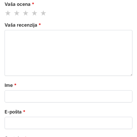
Vaša ocena
*
Vaša recenzija
*
Ime
*
E-pošta
*