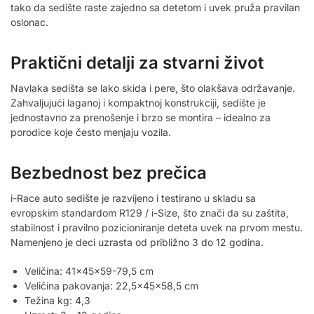
tako da sedište raste zajedno sa detetom i uvek pruža pravilan
oslonac.
Praktični detalji za stvarni život
Navlaka sedišta se lako skida i pere, što olakšava održavanje.
Zahvaljujući laganoj i kompaktnoj konstrukciji, sedište je
jednostavno za prenošenje i brzo se montira – idealno za
porodice koje često menjaju vozila.
Bezbednost bez prečica
i-Race auto sedište je razvijeno i testirano u skladu sa
evropskim standardom R129 / i-Size, što znači da su zaštita,
stabilnost i pravilno pozicioniranje deteta uvek na prvom mestu.
Namenjeno je deci uzrasta od približno 3 do 12 godina.
Veličina: 41x45x59-79,5 cm
Veličina pakovanja: 22,5x45x58,5 cm
Težina kg: 4,3