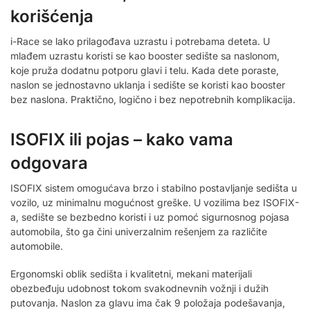
korišćenja
i-Race se lako prilagođava uzrastu i potrebama deteta. U
mlađem uzrastu koristi se kao booster sedište sa naslonom,
koje pruža dodatnu potporu glavi i telu. Kada dete poraste,
naslon se jednostavno uklanja i sedište se koristi kao booster
bez naslona. Praktično, logično i bez nepotrebnih komplikacija.
ISOFIX ili pojas – kako vama
odgovara
ISOFIX sistem omogućava brzo i stabilno postavljanje sedišta u
vozilo, uz minimalnu mogućnost greške. U vozilima bez ISOFIX-
a, sedište se bezbedno koristi i uz pomoć sigurnosnog pojasa
automobila, što ga čini univerzalnim rešenjem za različite
automobile.
Ergonomski oblik sedišta i kvalitetni, mekani materijali
obezbeđuju udobnost tokom svakodnevnih vožnji i dužih
putovanja. Naslon za glavu ima čak 9 položaja podešavanja,