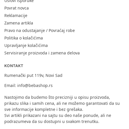
Uslovi isporuke
Povrat novca
Reklamacije
Zamena artikla
Pravo na odustajanje / Povraćaj robe
Politika o kolačićima
Upravljanje kolačićima
Servisiranje proizvoda i zamena delova
KONTAKT
Rumenački put 119v, Novi Sad
Email:
info@bebashop.rs
Nastojimo da budemo što precizniji u opisu proizvoda,
prikazu slika i samih cena, ali ne možemo garantovati da su
sve informacije kompletne i bez grešaka.
Svi artikli prikazani na sajtu su deo naše ponude, ali ne
podrazumeva da su dostupni u svakom trenutku.