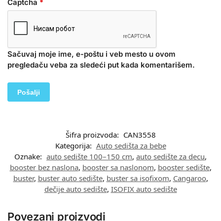
Captcha
*
Sačuvaj moje ime, e-poštu i veb mesto u ovom
pregledaču veba za sledeći put kada komentarišem.
Šifra proizvoda:
CAN3558
Kategorija:
Auto sedišta za bebe
Oznake:
auto sedište 100–150 cm
,
auto sedište za decu
,
booster bez naslona
,
booster sa naslonom
,
booster sedište
,
buster
,
buster auto sedište
,
buster sa isofixom
,
Cangaroo
,
dečije auto sedište
,
ISOFIX auto sedište
Povezani proizvodi