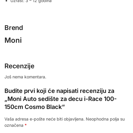
Uzrast: 3 – 12 godina
Brend
Moni
Recenzije
Još nema komentara.
Budite prvi koji će napisati recenziju za
„Moni Auto sedište za decu i-Race 100-
150cm Cosmo Black“
Vaša adresa e-pošte neće biti objavljena.
Neophodna polja su
označena
*