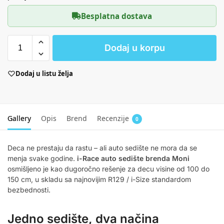
Besplatna dostava
Dodaj u korpu
Dodaj u listu želja
Gallery
Opis
Brend
Recenzije
0
Deca ne prestaju da rastu – ali auto sedište ne mora da se
menja svake godine.
i-Race auto sedište brenda Moni
osmišljeno je kao dugoročno rešenje za decu visine od 100 do
150 cm, u skladu sa najnovijim R129 / i-Size standardom
bezbednosti.
Jedno sedište, dva načina