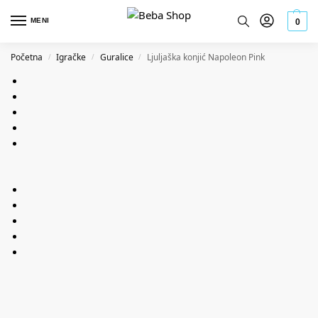
MENI
0
Početna
Igračke
Guralice
Ljuljaška konjić Napoleon Pink
/
/
/