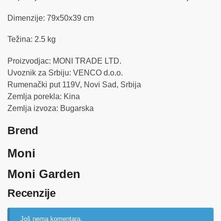
Dimenzije: 79x50x39 cm
Težina: 2.5 kg
Proizvodjac: MONI TRADE LTD.
Uvoznik za Srbiju: VENCO d.o.o.
Rumenački put 119V, Novi Sad, Srbija
Zemlja porekla: Kina
Zemlja izvoza: Bugarska
Brend
Moni
Moni Garden
Recenzije
Još nema komentara.