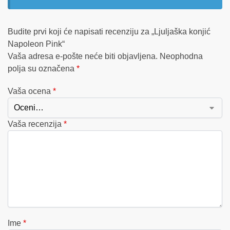
Budite prvi koji će napisati recenziju za „Ljuljaška konjić
Napoleon Pink“
Vaša adresa e-pošte neće biti objavljena.
Neophodna
polja su označena
*
Vaša ocena
*
Vaša recenzija
*
Ime
*