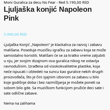
Moni Guralica za decu No Fear - Red
5.190,00
RSD
Ljuljaška konjić Napoleon
Pink
5.990,00
RSD
Ljuljaška Konjić „Napoleon“ je klackalica za razvoj i zabavu
mališana. Poseduje muzičku igračku za zabavu koja se može
samostalno koristiti. Mališani će se za kratko vreme zaljubiti
u nju, jer svojim dizajnom ova guralica nikog ne ostavlja
ravnodušnim. Izrađena od visokokvalitetne plastike, koja
neće ispucati i izbledeti na suncu kao guralice nekih drugih
proizvođača, što je čini sjajnim izborom za zabavu u bilo
koje godišnje doba i bez razmišljanja je možete poneti sa
sobom bilo gde. Sa muzičkom funkcijom pružiće deci sate i
sate odlične zabave.
Nema na zalihama