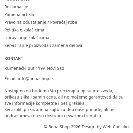
Reklamacije
Zamena artikla
Pravo na odustajanje / Povraćaj robe
Politika o kolačićima
Upravljanje kolačićima
Servisiranje proizvoda i zamena delova
KONTAKT
Rumenački put 119v, Novi Sad
Email:
info@bebashop.rs
Nastojimo da budemo što precizniji u opisu proizvoda,
prikazu slika i samih cena, ali ne možemo garantovati da su
sve informacije kompletne i bez grešaka.
Svi artikli prikazani na sajtu su deo naše ponude, ali ne
podrazumeva da su dostupni u svakom trenutku.
© Beba Shop 2026 Design by
Web Consilio