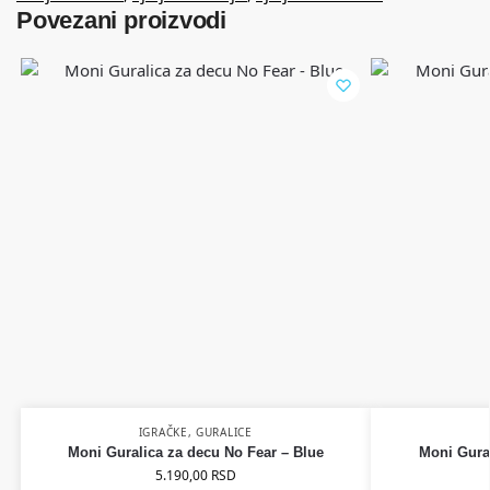
Povezani proizvodi
IGRAČKE
,
GURALICE
Moni Guralica za decu No Fear – Blue
Moni Gura
5.190,00
RSD