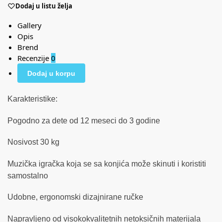
Dodaj u listu želja
Gallery
Opis
Brend
Recenzije
0
Dodaj u korpu
Karakteristike:
Pogodno za dete od 12 meseci do 3 godine
Nosivost 30 kg
Muzička igračka koja se sa konjića može skinuti i koristiti
samostalno
Udobne, ergonomski dizajnirane ručke
Napravljeno od visokokvalitetnih netoksičnih materijala