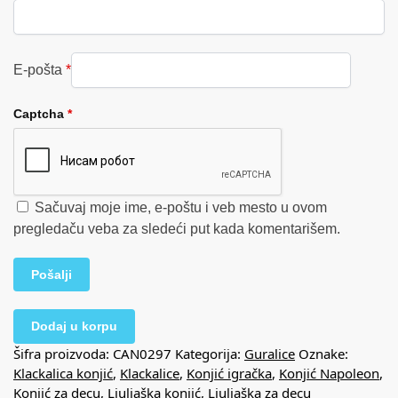
E-pošta
*
Captcha
*
Sačuvaj moje ime, e-poštu i veb mesto u ovom
pregledaču veba za sledeći put kada komentarišem.
Dodaj u korpu
Šifra proizvoda:
CAN0297
Kategorija:
Guralice
Oznake:
Klackalica konjić
,
Klackalice
,
Konjić igračka
,
Konjić Napoleon
,
Konjić za decu
,
Ljuljaška konjić
,
Ljuljaška za decu