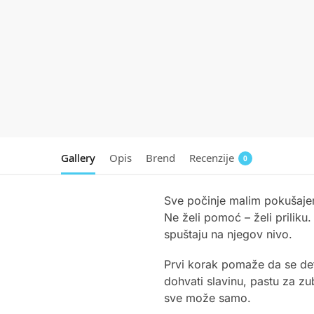
Gallery
Opis
Brend
Recenzije
0
Sve počinje malim pokušajem.
Ne želi pomoć – želi priliku
spuštaju na njegov nivo.
Prvi korak pomaže da se det
dohvati slavinu, pastu za zu
sve može samo.