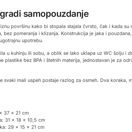
a gradi samopouzdanje
liznu površinu kako bi stopala stajala čvrsto, čak i kada s
, bez pomeranja i klizanja. Konstrukcija je jaka i pouzdana
dugotrajnu upotrebu.
ila u kuhinju ili sobu, a oblik se lako uklapa uz WC šolju i 
ne plastike bez BPA i štetnih materija, jednostavan je za od
je svaki mali uspeh postaje razlog za osmeh. Dva koraka, mal
 x 37 x 21 cm
a: 31 x 18 x 10,5 cm
ka: 29 x 15 x 21 cm