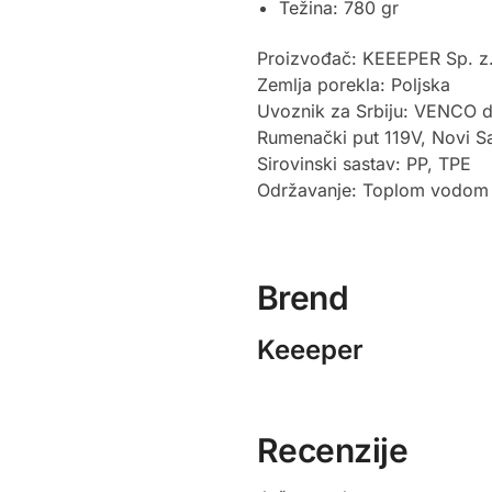
Težina: 780 gr
Proizvođač: KEEEPER Sp. z
Zemlja porekla: Poljska
Uvoznik za Srbiju: VENCO d
Rumenački put 119V, Novi Sa
Sirovinski sastav: PP, TPE
Održavanje: Toplom vodom 
Brend
Keeeper
Recenzije