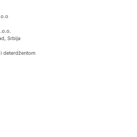
.o.o
.o.o.
d, Srbija
i deterdžentom