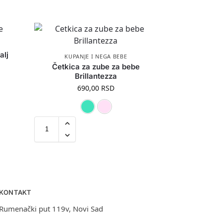
alj
KUPANJE I NEGA BEBE
Četkica za zube za bebe
Brillantezza
690,00
RSD
Mint
Roza
KONTAKT
Rumenački put 119v, Novi Sad