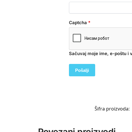
Captcha
*
Sačuvaj moje ime, e-poštu i
Šifra proizvoda:
Povezani proizvodi