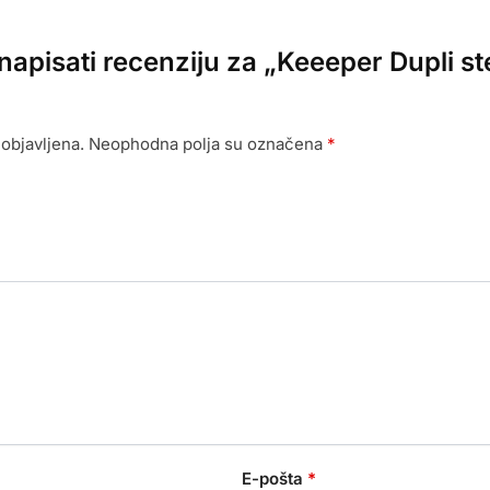
e napisati recenziju za „Keeeper Dupli s
objavljena.
Neophodna polja su označena
*
E-pošta
*