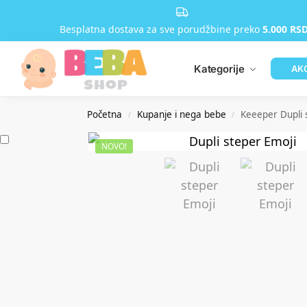
Besplatna dostava za sve porudžbine preko
5.000 RS
Kategorije
AK
Početna
Kupanje i nega bebe
Keeeper Dupli 
/
/
NOVO!