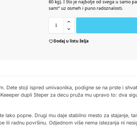
80 kg). I što je najbolje od svega u samo
sam!“ uz osmeh i puno radoznalosti.
Dodaj u listu želja
 Dete stoji ispred umivaonika, podigne se na prste i shvati
. Keeeper dupli Steper za decu pruža mu upravo to: dva sig
e lako popne. Drugi mu daje stabilno mesto za stajanje, t
be ili radnu površinu. Odjednom više nema istezanja ni nes