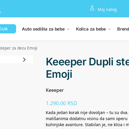
Moj nalog
D
Auto sedišta za bebe
Kolica za bebe
Brend
CIJA
steper za decu Emoji
Keeeper Dupli st
Emoji
Keeeper
1.290,00
RSD
Kada jedan korak nije dovoljan – tu su dva
mališanima dodatnu visinu da sami operu r
kuhinjske avanture. Stabilan je, ne kliza i 