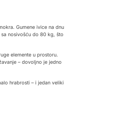
u mokra. Gumene ivice na dnu
, sa nosivošću do 80 kg, što
druge elemente u prostoru.
ržavanje – dovoljno je jedno
o hrabrosti – i jedan veliki