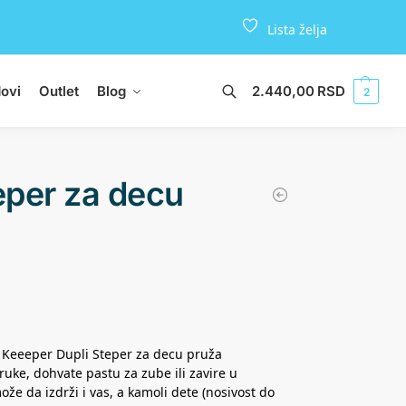
Lista želja
ovi
Outlet
Blog
2.440,00
RSD
Pretraži
2
eper za decu
. Keeeper Dupli Steper za decu pruža
uke, dohvate pastu za zube ili zavire u
može da izdrži i vas, a kamoli dete (nosivost do