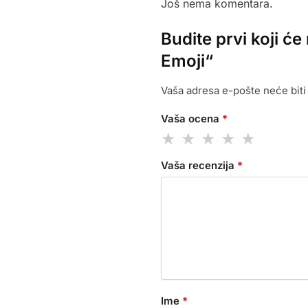
Još nema komentara.
Budite prvi koji ć
Emoji“
Vaša adresa e-pošte neće biti 
Vaša ocena
*
Vaša recenzija
*
Ime
*