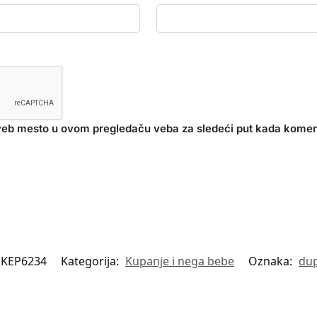
 veb mesto u ovom pregledaču veba za sledeći put kada kome
KEP6234
Kategorija:
Kupanje i nega bebe
Oznaka:
dup