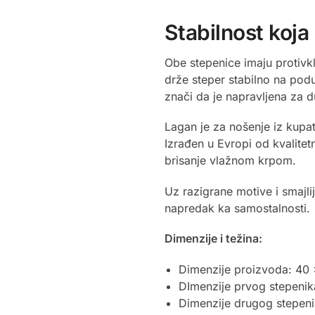
Stabilnost koj
Obe stepenice imaju protivk
drže steper stabilno na podu
znači da je napravljena za 
Lagan je za nošenje iz kupat
Izrađen u Evropi od kvalitet
brisanje vlažnom krpom.
Uz razigrane motive i smajli
napredak ka samostalnosti.
Dimenzije i težina:
Dimenzije proizvoda: 40
DImenzije prvog stepenik
Dimenzije drugog stepeni