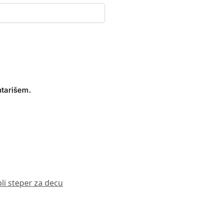
ntarišem.
li steper za decu