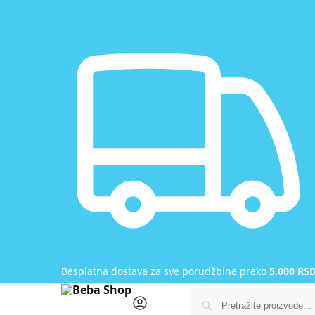
Besplatna dostava za sve porudžbine preko
5.000 RS