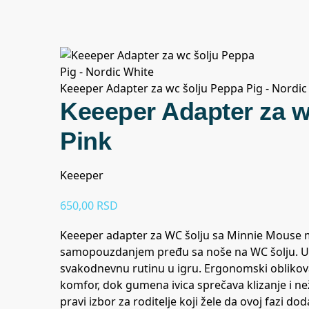
Keeeper Adapter za wc šolju Peppa Pig - Nordic
Keeeper Adapter za w
Pink
Keeeper
650,00
RSD
Keeeper adapter za WC šolju sa Minnie Mouse 
samopouzdanjem pređu sa noše na WC šolju. U ne
svakodnevnu rutinu u igru. Ergonomski oblikov
komfor, dok gumena ivica sprečava klizanje i ne
pravi izbor za roditelje koji žele da ovoj fazi 