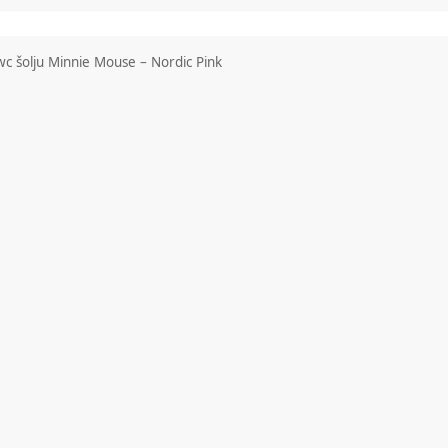
ca za bebe
Brendovi
Outlet
Blog
c šolju Minnie Mouse – Nordic Pink