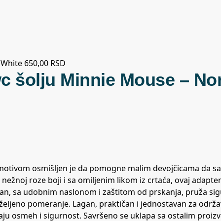
 White
650,00
RSD
c šolju Minnie Mouse – No
motivom osmišljen je da pomogne malim devojčicama da sa
žnoj roze boji i sa omiljenim likom iz crtaća, ovaj adapte
an, sa udobnim naslonom i zaštitom od prskanja, pruža sig
željeno pomeranje. Lagan, praktičan i jednostavan za održa
dodaju osmeh i sigurnost. Savršeno se uklapa sa ostalim proiz