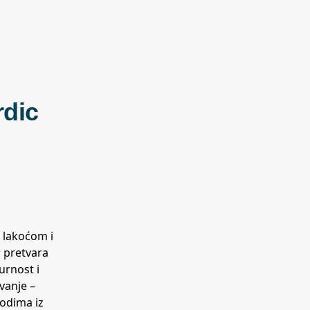
rdic
 lakoćom i
r pretvara
urnost i
vanje –
vodima iz