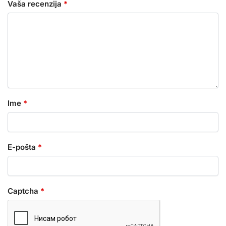
Vaša recenzija
*
Ime
*
E-pošta
*
Captcha
*