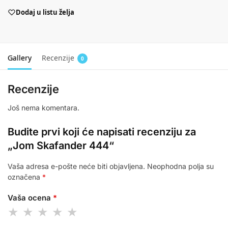
Dodaj u listu želja
Gallery
Recenzije
0
Recenzije
Još nema komentara.
Budite prvi koji će napisati recenziju za
„Jom Skafander 444“
Vaša adresa e-pošte neće biti objavljena.
Neophodna polja su
označena
*
Vaša ocena
*