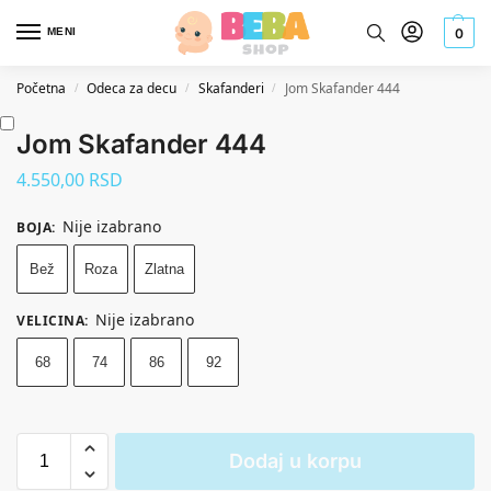
MENI
0
Početna
Odeca za decu
Skafanderi
Jom Skafander 444
/
/
/
Jom Skafander 444
4.550,00
RSD
Nije izabrano
BOJA
:
Bež
Roza
Zlatna
Nije izabrano
VELICINA
:
68
74
86
92
Dodaj u korpu