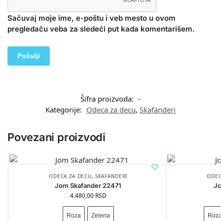
Sačuvaj moje ime, e-poštu i veb mesto u ovom
pregledaču veba za sledeći put kada komentarišem.
Šifra proizvoda:
-
Kategorije:
Odeca za decu
,
Skafanderi
Povezani proizvodi
ODECA ZA DECU
,
SKAFANDERI
ODEC
Jom Skafander 22471
Jo
4.480,00
RSD
Roza
Zelena
Roz