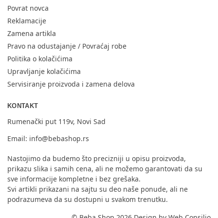
Povrat novca
Reklamacije
Zamena artikla
Pravo na odustajanje / Povraćaj robe
Politika o kolačićima
Upravljanje kolačićima
Servisiranje proizvoda i zamena delova
KONTAKT
Rumenački put 119v, Novi Sad
Email:
info@bebashop.rs
Nastojimo da budemo što precizniji u opisu proizvoda,
prikazu slika i samih cena, ali ne možemo garantovati da su
sve informacije kompletne i bez grešaka.
Svi artikli prikazani na sajtu su deo naše ponude, ali ne
podrazumeva da su dostupni u svakom trenutku.
© Beba Shop 2026 Design by
Web Consilio