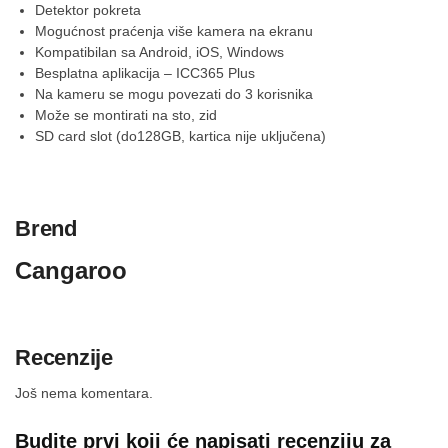
Detektor pokreta
Mogućnost praćenja više kamera na ekranu
Kompatibilan sa Android, iOS, Windows
Besplatna aplikacija – ICC365 Plus
Na kameru se mogu povezati do 3 korisnika
Može se montirati na sto, zid
SD card slot (do128GB, kartica nije uključena)
Brend
Cangaroo
Recenzije
Još nema komentara.
Budite prvi koji će napisati recenziju za