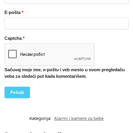
E-pošta
*
Captcha
*
Sačuvaj moje ime, e-poštu i veb mesto u ovom pregledaču
veba za sledeći put kada komentarišem.
Kategorija:
Alarmi i kamere za bebe