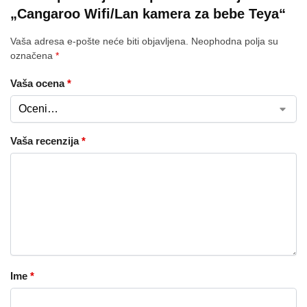
„Cangaroo Wifi/Lan kamera za bebe Teya“
Vaša adresa e-pošte neće biti objavljena.
Neophodna polja su
označena
*
Vaša ocena
*
Vaša recenzija
*
Ime
*