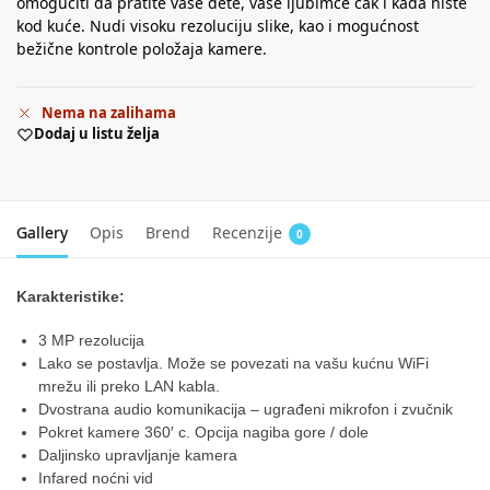
omogućiti da pratite vaše dete, vaše ljubimce čak i kada niste
kod kuće. Nudi visoku rezoluciju slike, kao i mogućnost
bežične kontrole položaja kamere.
Nema na zalihama
Dodaj u listu želja
Gallery
Opis
Brend
Recenzije
0
Karakteristike:
3 MP rezolucija
Lako se postavlja. Može se povezati na vašu kućnu WiFi
mrežu ili preko LAN kabla.
Dvostrana audio komunikacija – ugrađeni mikrofon i zvučnik
Pokret kamere 360′ c. Opcija nagiba gore / dole
Daljinsko upravljanje kamera
Infared noćni vid