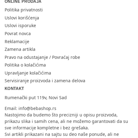
ONLINE PRODAJA
Politika privatnosti
Uslovi korišćenja
Uslovi isporuke
Povrat novca
Reklamacije
Zamena artikla
Pravo na odustajanje / Povraćaj robe
Politika o kolačićima
Upravljanje kolačićima
Servisiranje proizvoda i zamena delova
KONTAKT
Rumenački put 119v, Novi Sad
Email:
info@bebashop.rs
Nastojimo da budemo što precizniji u opisu proizvoda,
prikazu slika i samih cena, ali ne možemo garantovati da su
sve informacije kompletne i bez grešaka.
Svi artikli prikazani na sajtu su deo naše ponude, ali ne