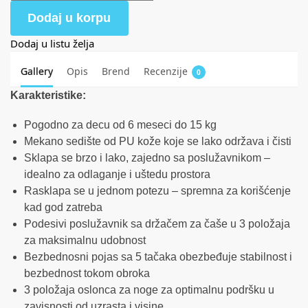
Dodaj u korpu
Dodaj u listu želja
Gallery
Opis
Brend
Recenzije
0
Karakteristike:
Pogodno za decu od 6 meseci do 15 kg
Mekano sedište od PU kože koje se lako održava i čisti
Sklapa se brzo i lako, zajedno sa poslužavnikom –
idealno za odlaganje i uštedu prostora
Rasklapa se u jednom potezu – spremna za korišćenje
kad god zatreba
Podesivi poslužavnik sa držačem za čaše u 3 položaja
za maksimalnu udobnost
Bezbednosni pojas sa 5 tačaka obezbeđuje stabilnost i
bezbednost tokom obroka
3 položaja oslonca za noge za optimalnu podršku u
zavisnosti od uzrasta i visine