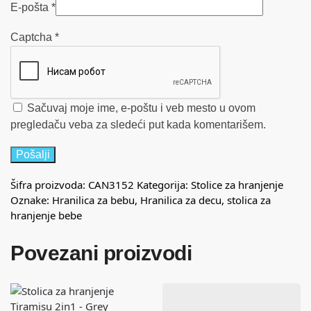
E-pošta
*
Captcha
*
Sačuvaj moje ime, e-poštu i veb mesto u ovom
pregledaču veba za sledeći put kada komentarišem.
Šifra proizvoda:
CAN3152
Kategorija:
Stolice za hranjenje
Oznake:
Hranilica za bebu
,
Hranilica za decu
,
stolica za
hranjenje bebe
Povezani proizvodi