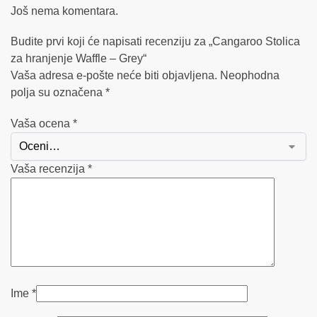
Još nema komentara.
Budite prvi koji će napisati recenziju za „Cangaroo Stolica
za hranjenje Waffle – Grey“
Vaša adresa e-pošte neće biti objavljena.
Neophodna
polja su označena
*
Vaša ocena
*
Vaša recenzija
*
Ime
*