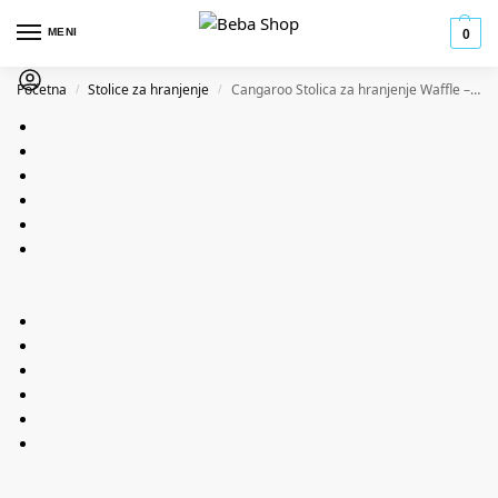
MENI
0
Početna
Stolice za hranjenje
Cangaroo Stolica za hranjenje Waffle – Grey
/
/