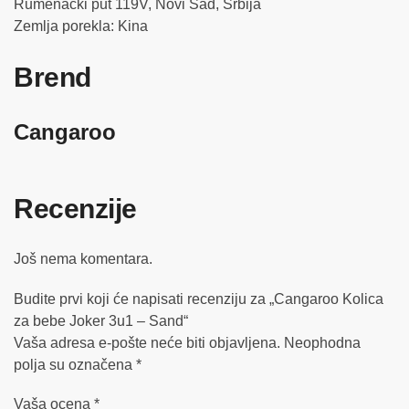
Rumenački put 119V, Novi Sad, Srbija
Zemlja porekla: Kina
Brend
Cangaroo
Recenzije
Još nema komentara.
Budite prvi koji će napisati recenziju za „Cangaroo Kolica
za bebe Joker 3u1 – Sand“
Vaša adresa e-pošte neće biti objavljena.
Neophodna
polja su označena
*
Vaša ocena
*