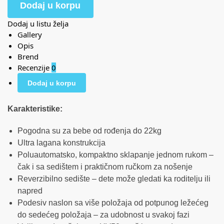
Dodaj u korpu
Dodaj u listu želja
Gallery
Opis
Brend
Recenzije
0
Dodaj u korpu
Karakteristike:
Pogodna su za bebe od rođenja do 22kg
Ultra lagana konstrukcija
Poluautomatsko, kompaktno sklapanje jednom rukom –
čak i sa sedištem i praktičnom ručkom za nošenje
Reverzibilno sedište – dete može gledati ka roditelju ili
napred
Podesiv naslon sa više položaja od potpunog ležećeg
do sedećeg položaja – za udobnost u svakoj fazi