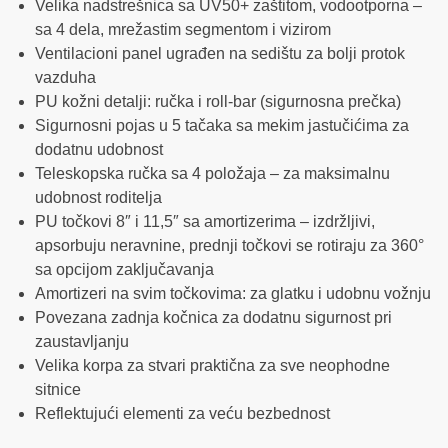
Velika nadstrešnica sa UV50+ zaštitom, vodootporna –
sa 4 dela, mrežastim segmentom i vizirom
Ventilacioni panel ugrađen na sedištu za bolji protok
vazduha
PU kožni detalji: ručka i roll-bar (sigurnosna prečka)
Sigurnosni pojas u 5 tačaka sa mekim jastučićima za
dodatnu udobnost
Teleskopska ručka sa 4 položaja – za maksimalnu
udobnost roditelja
PU točkovi 8″ i 11,5″ sa amortizerima – izdržljivi,
apsorbuju neravnine, prednji točkovi se rotiraju za 360°
sa opcijom zaključavanja
Amortizeri na svim točkovima: za glatku i udobnu vožnju
Povezana zadnja kočnica za dodatnu sigurnost pri
zaustavljanju
Velika korpa za stvari praktična za sve neophodne
sitnice
Reflektujući elementi za veću bezbednost