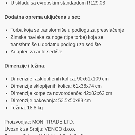
U skladu sa evropskim standardom R129.03
Dodatna oprema uključena u set:
Torba koja se transformiše u podlogu za presvlačenje
Zimska navlaka za noge (tipa torbe) koja se
transformiše u dodatnu podlogu za sedište
Adapteri za auto-sedište
Dimenzije i težina:
Dimenzije rasklopljenih kolica: 90x61x109 cm
Dimenzije sklopljenih kolica: 61x36x74 cm
Dimenzije korpe za novorođenče: 42x82x62 cm
Dimenzije pakovanja: 53.5x50x88 cm
Težina: 18.8 kg
Proizvodjac: MONI TRADE LTD.
Uvoznik za Srbiju: VENCO d.o.o.