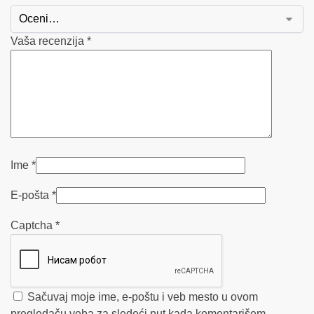
Vaša recenzija
*
Ime
*
E-pošta
*
Captcha
*
Sačuvaj moje ime, e-poštu i veb mesto u ovom
pregledaču veba za sledeći put kada komentarišem.