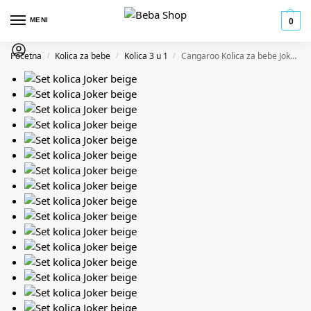
MENI
0
Početna
Kolica za bebe
Kolica 3 u 1
Cangaroo Kolica za bebe Joker 3u1 – Sand
/
/
/