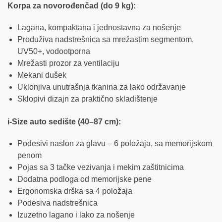
Korpa za novorođenčad (do 9 kg):
Lagana, kompaktana i jednostavna za nošenje
Produživa nadstrešnica sa mrežastim segmentom,
UV50+, vodootporna
Mrežasti prozor za ventilaciju
Mekani dušek
Uklonjiva unutrašnja tkanina za lako održavanje
Sklopivi dizajn za praktično skladištenje
i-Size auto sedište (40–87 cm):
Podesivi naslon za glavu – 6 položaja, sa memorijskom
penom
Pojas sa 3 tačke vezivanja i mekim zaštitnicima
Dodatna podloga od memorijske pene
Ergonomska drška sa 4 položaja
Podesiva nadstrešnica
Izuzetno lagano i lako za nošenje