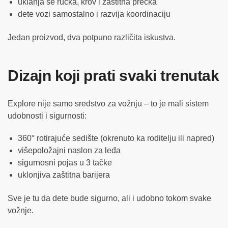
uklanja se ručka, krov i zaštitna prečka
dete vozi samostalno i razvija koordinaciju
Jedan proizvod, dva potpuno različita iskustva.
Dizajn koji prati svaki trenutak
Explore nije samo sredstvo za vožnju – to je mali sistem
udobnosti i sigurnosti:
360° rotirajuće sedište (okrenuto ka roditelju ili napred)
višepoložajni naslon za leđa
sigurnosni pojas u 3 tačke
uklonjiva zaštitna barijera
Sve je tu da dete bude sigurno, ali i udobno tokom svake
vožnje.