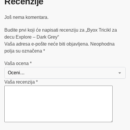
Recenzije
Još nema komentara.
Budite prvi koji će napisati recenziju za „Byox Tricikl za
decu Explore – Dark Grey“
Vaša adresa e-pošte neće biti objavljena.
Neophodna
polja su označena
*
Vaša ocena
*
Vaša recenzija
*