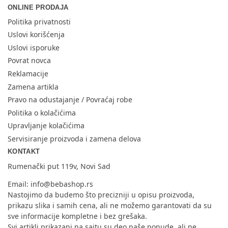
ONLINE PRODAJA
Politika privatnosti
Uslovi korišćenja
Uslovi isporuke
Povrat novca
Reklamacije
Zamena artikla
Pravo na odustajanje / Povraćaj robe
Politika o kolačićima
Upravljanje kolačićima
Servisiranje proizvoda i zamena delova
KONTAKT
Rumenački put 119v, Novi Sad
Email:
info@bebashop.rs
Nastojimo da budemo što precizniji u opisu proizvoda,
prikazu slika i samih cena, ali ne možemo garantovati da su
sve informacije kompletne i bez grešaka.
Svi artikli prikazani na sajtu su deo naše ponude, ali ne