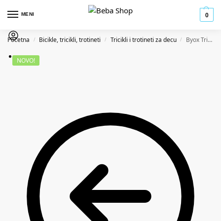
MENI
0
Početna
Bicikle, tricikli, trotineti
Tricikli i trotineti za decu
Byox Tricikl za decu Explore – Dark Grey
/
/
/
NOVO!