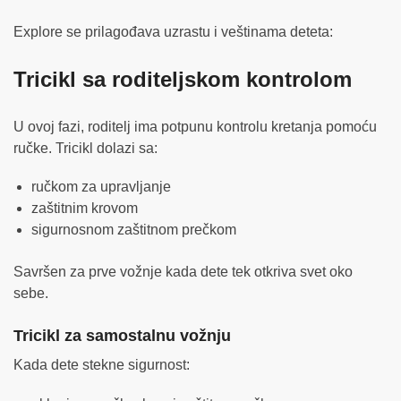
Explore se prilagođava uzrastu i veštinama deteta:
Tricikl sa roditeljskom kontrolom
U ovoj fazi, roditelj ima potpunu kontrolu kretanja pomoću
ručke. Tricikl dolazi sa:
ručkom za upravljanje
zaštitnim krovom
sigurnosnom zaštitnom prečkom
Savršen za prve vožnje kada dete tek otkriva svet oko
sebe.
Tricikl za samostalnu vožnju
Kada dete stekne sigurnost: