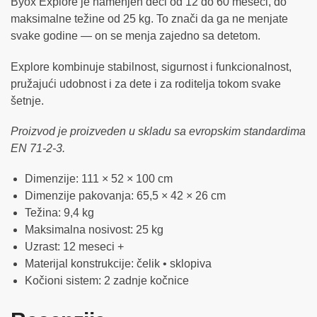
Byox Explore je namenjen deci od 12 do 60 meseci, do
maksimalne težine od 25 kg. To znači da ga ne menjate
svake godine — on se menja zajedno sa detetom.
Explore kombinuje stabilnost, sigurnost i funkcionalnost,
pružajući udobnost i za dete i za roditelja tokom svake
šetnje.
Proizvod je proizveden u skladu sa evropskim standardima
EN 71-2-3.
Dimenzije: 111 × 52 × 100 cm
Dimenzije pakovanja: 65,5 × 42 × 26 cm
Težina: 9,4 kg
Maksimalna nosivost: 25 kg
Uzrast: 12 meseci +
Materijal konstrukcije: čelik • sklopiva
Kočioni sistem: 2 zadnje kočnice