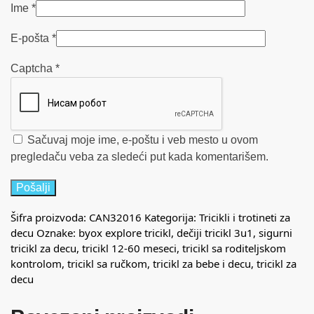
Ime
*
E-pošta
*
Captcha
*
Sačuvaj moje ime, e-poštu i veb mesto u ovom
pregledaču veba za sledeći put kada komentarišem.
Šifra proizvoda:
CAN32016
Kategorija:
Tricikli i trotineti za
decu
Oznake:
byox explore tricikl
,
dečiji tricikl 3u1
,
sigurni
tricikl za decu
,
tricikl 12-60 meseci
,
tricikl sa roditeljskom
kontrolom
,
tricikl sa ručkom
,
tricikl za bebe i decu
,
tricikl za
decu