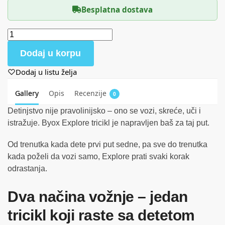
Besplatna dostava
Dodaj u korpu
Dodaj u listu želja
Gallery
Opis
Recenzije
0
Detinjstvo nije pravolinijsko – ono se vozi, skreće, uči i
istražuje. Byox Explore tricikl je napravljen baš za taj put.
Od trenutka kada dete prvi put sedne, pa sve do trenutka
kada poželi da vozi samo, Explore prati svaki korak
odrastanja.
Dva načina vožnje – jedan
tricikl koji raste sa detetom