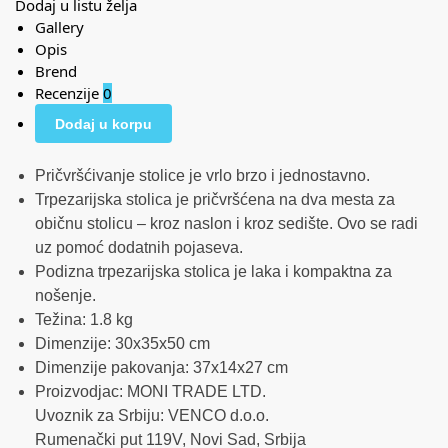
Dodaj u listu želja
Gallery
Opis
Brend
Recenzije
0
Dodaj u korpu
Pričvršćivanje stolice je vrlo brzo i jednostavno.
Trpezarijska stolica je pričvršćena na dva mesta za
običnu stolicu – kroz naslon i kroz sedište. Ovo se radi
uz pomoć dodatnih pojaseva.
Podizna trpezarijska stolica je laka i kompaktna za
nošenje.
Težina: 1.8 kg
Dimenzije: 30x35x50 cm
Dimenzije pakovanja: 37x14x27 cm
Proizvodjac: MONI TRADE LTD.
Uvoznik za Srbiju: VENCO d.o.o.
Rumenački put 119V, Novi Sad, Srbija