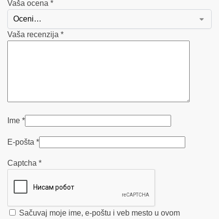
Vaša ocena
*
Vaša recenzija
*
Ime
*
E-pošta
*
Captcha
*
Sačuvaj moje ime, e-poštu i veb mesto u ovom