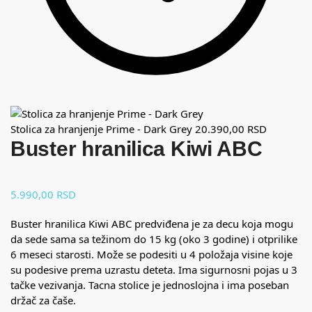
Stolica za hranjenje Prime - Dark Grey
20.390,00
RSD
Buster hranilica Kiwi ABC
5.990,00
RSD
Buster hranilica Kiwi ABC predviđena je za decu koja mogu
da sede sama sa težinom do 15 kg (oko 3 godine) i otprilike
6 meseci starosti. Može se podesiti u 4 položaja visine koje
su podesive prema uzrastu deteta. Ima sigurnosni pojas u 3
tačke vezivanja. Tacna stolice je jednoslojna i ima poseban
držač za čaše.