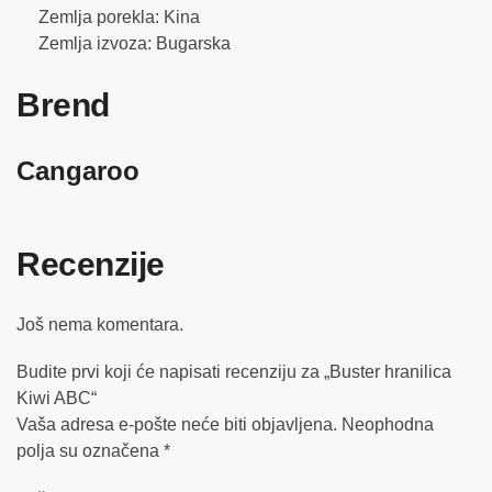
Zemlja porekla: Kina
Zemlja izvoza: Bugarska
Brend
Cangaroo
Recenzije
Još nema komentara.
Budite prvi koji će napisati recenziju za „Buster hranilica
Kiwi ABC“
Vaša adresa e-pošte neće biti objavljena.
Neophodna
polja su označena
*