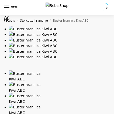
MENI
0
Početna
Stolice za hranjenje
Buster hranilica Kiwi ABC
/
/