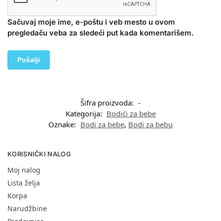
Sačuvaj moje ime, e-poštu i veb mesto u ovom
pregledaču veba za sledeći put kada komentarišem.
Šifra proizvoda:
-
Kategorija:
Bodići za bebe
Oznake:
Bodi za bebe
,
Bodi za bebu
KORISNIČKI NALOG
Moj nalog
Lista želja
Korpa
Narudžbine