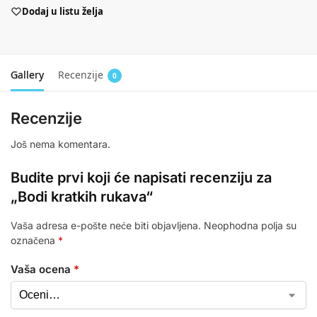
Dodaj u listu želja
Gallery
Recenzije
0
Recenzije
Još nema komentara.
Budite prvi koji će napisati recenziju za
„Bodi kratkih rukava“
Vaša adresa e-pošte neće biti objavljena.
Neophodna polja su
označena
*
Vaša ocena
*