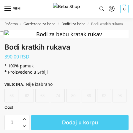
MENI
0
Početna
Garderoba za bebe
Bodići za bebe
Bodi kratkih rukava
/
/
/
Bodi kratkih rukava
390,00
RSD
* 100% pamuk
* Proizvedeno u Srbiji
Nije izabrano
VELICINA
:
56
62
68
74
80
86
92
98
Očisti
Dodaj u korpu