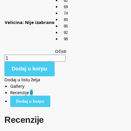
62
68
74
80
Velicina
:
Nije izabrano
86
92
98
Očisti
Dodaj u korpu
Dodaj u listu želja
Gallery
Recenzije
0
Dodaj u korpu
Recenzije