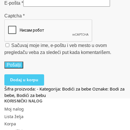
E-pošta
*
Captcha
*
Sačuvaj moje ime, e-poštu i veb mesto u ovom
pregledaču veba za sledeći put kada komentarišem.
Dodaj u korpu
Šifra proizvoda:
-
Kategorija:
Bodići za bebe
Oznake:
Bodi za
bebe
,
Bodići za bebu
KORISNIČKI NALOG
Moj nalog
Lista želja
Korpa