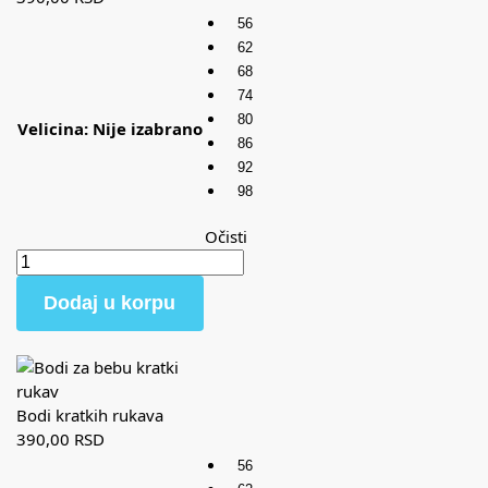
56
62
68
74
80
Velicina
:
Nije izabrano
86
92
98
Očisti
Dodaj u korpu
Bodi kratkih rukava
390,00
RSD
56