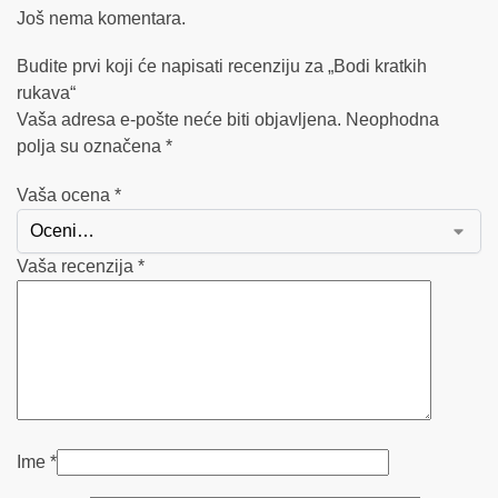
Još nema komentara.
Budite prvi koji će napisati recenziju za „Bodi kratkih
rukava“
Vaša adresa e-pošte neće biti objavljena.
Neophodna
polja su označena
*
Vaša ocena
*
Vaša recenzija
*
Ime
*