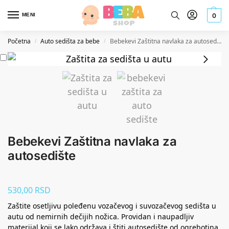
MENI
0
Početna
Auto sedišta za bebe
Bebekevi Zaštitna navlaka za autosedište
/
/
Bebekevi Zaštitna navlaka za
autosedište
530,00
RSD
Zaštite osetljivu poleđenu vozačevog i suvozačevog sedišta u
autu od nemirnih dečijih nožica. Providan i naupadljiv
materijal koji se lako održava i štiti autosedište od ogrebotina