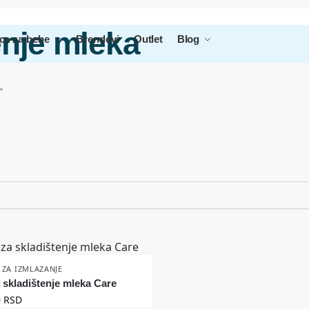
enje mleka
ca za bebe
Brendovi
Outlet
Blog
“
 ZA IZMLAZANJE
 skladištenje mleka Care
0
RSD