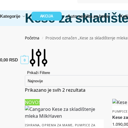
Kese za skladišt
Kategorije
Auto sedišta za bebe
Koli
AKCIJA
Početna
Proizvod označen „Kese za skladištenje mleka
/
0,00
RSD
0
Prikaži Filtere
Prikazano je svih 2 rezultata
NOVO!
PUMPICE
Kese za
1.090,0
ISHRANA
,
OPREMA ZA MAME
,
PUMPICE ZA