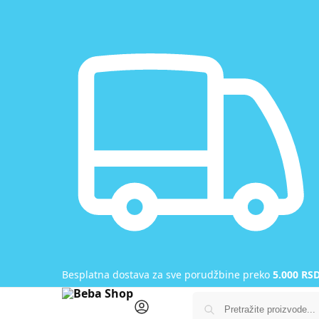
Besplatna dostava za sve porudžbine preko
5.000 RS