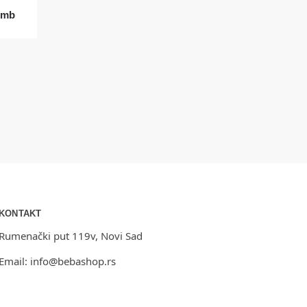
omb
KONTAKT
Rumenački put 119v, Novi Sad
Email:
info@bebashop.rs