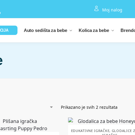
Moj nalog
D
Auto sedišta za bebe
Kolica za bebe
Brendo
CIJA
e
Prikazano je svih 2 rezultata
EDUKATIVNE IGRAČKE
,
GLODALICE Z