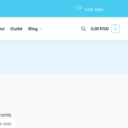
Lista želja
vi
Outlet
Blog
0,00
RSD
0
A BEBE
,