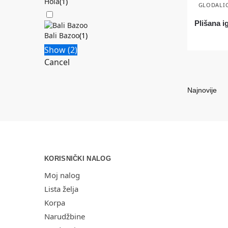
Hola
(
1
)
GLODALIC
Plišana i
Bali Bazoo
(
1
)
Show
(
2
)
Cancel
KORISNIČKI NALOG
Moj nalog
Lista želja
Korpa
Narudžbine