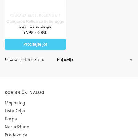
KOLICA ZA BEBE
,
KOLICA 3 U 1
Cangaroo Kolica za bebe Eggo
3u1 – Sand Beige
57.790,00
RSD
Pročitajte još
Prikazan jedan rezultat
KORISNIČKI NALOG
Moj nalog
Lista želja
Korpa
Narudžbine
Prodavnica