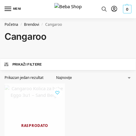
MENI
0
Početna
Brendovi
Cangaroo
/
/
Cangaroo
PRIKAŽI FILTERE
Prikazan jedan rezultat
RASPRODATO