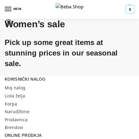
MENI
0
Women’s sale
Pick up some great items at
stunning prices in our seasonal
sale.
KORISNIČKI NALOG
Moj nalog
Lista želja
Korpa
Narudžbine
Prodavnica
Brendovi
ONLINE PRODAJA