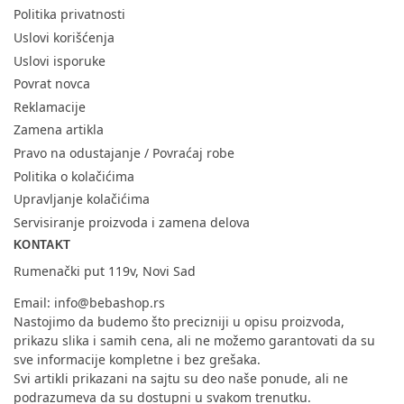
Politika privatnosti
Uslovi korišćenja
Uslovi isporuke
Povrat novca
Reklamacije
Zamena artikla
Pravo na odustajanje / Povraćaj robe
Politika o kolačićima
Upravljanje kolačićima
Servisiranje proizvoda i zamena delova
KONTAKT
Rumenački put 119v, Novi Sad
Email:
info@bebashop.rs
Nastojimo da budemo što precizniji u opisu proizvoda,
prikazu slika i samih cena, ali ne možemo garantovati da su
sve informacije kompletne i bez grešaka.
Svi artikli prikazani na sajtu su deo naše ponude, ali ne
podrazumeva da su dostupni u svakom trenutku.