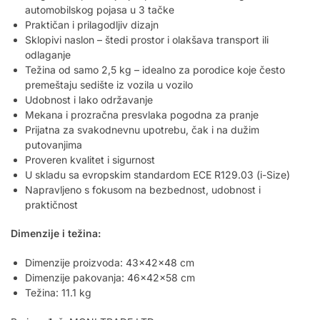
automobilskog pojasa u 3 tačke
Praktičan i prilagodljiv dizajn
Sklopivi naslon – štedi prostor i olakšava transport ili
odlaganje
Težina od samo 2,5 kg – idealno za porodice koje često
premeštaju sedište iz vozila u vozilo
Udobnost i lako održavanje
Mekana i prozračna presvlaka pogodna za pranje
Prijatna za svakodnevnu upotrebu, čak i na dužim
putovanjima
Proveren kvalitet i sigurnost
U skladu sa evropskim standardom ECE R129.03 (i-Size)
Napravljeno s fokusom na bezbednost, udobnost i
praktičnost
Dimenzije i težina:
Dimenzije proizvoda: 43x42x48 cm
Dimenzije pakovanja: 46x42x58 cm
Težina: 11.1 kg