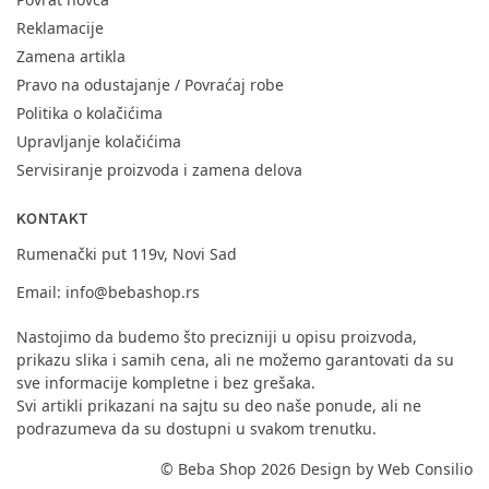
Reklamacije
Zamena artikla
Pravo na odustajanje / Povraćaj robe
Politika o kolačićima
Upravljanje kolačićima
Servisiranje proizvoda i zamena delova
KONTAKT
Rumenački put 119v, Novi Sad
Email:
info@bebashop.rs
Nastojimo da budemo što precizniji u opisu proizvoda,
prikazu slika i samih cena, ali ne možemo garantovati da su
sve informacije kompletne i bez grešaka.
Svi artikli prikazani na sajtu su deo naše ponude, ali ne
podrazumeva da su dostupni u svakom trenutku.
© Beba Shop 2026 Design by
Web Consilio