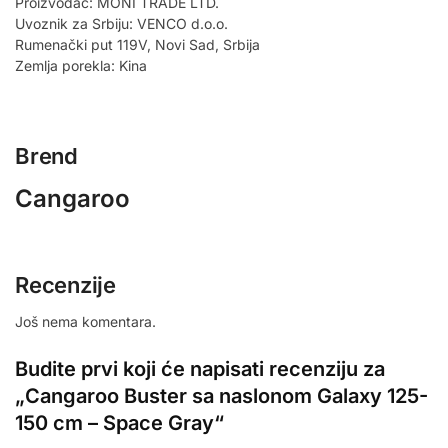
Proizvođač: MONI TRADE LTD.
Uvoznik za Srbiju: VENCO d.o.o.
Rumenački put 119V, Novi Sad, Srbija
Zemlja porekla: Kina
Brend
Cangaroo
Recenzije
Još nema komentara.
Budite prvi koji će napisati recenziju za
„Cangaroo Buster sa naslonom Galaxy 125-
150 cm – Space Gray“