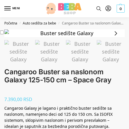
MENI
0
Početna
Auto sedišta za bebe
Cangaroo Buster sa naslonom Galaxy 125-150 cm – Space Gray
/
/
Cangaroo Buster sa naslonom
Galaxy 125-150 cm – Space Gray
7.390,00
RSD
Cangaroo Galaxy je lagano i praktično buster sedište sa
naslonom, namenjeno deci od 125 do 150 cm. Sa ISOFIX
sistemom, sklopivim naslonom i perivom presvlakom –
idealan je saputnik za bezbedna porodična putovanja.