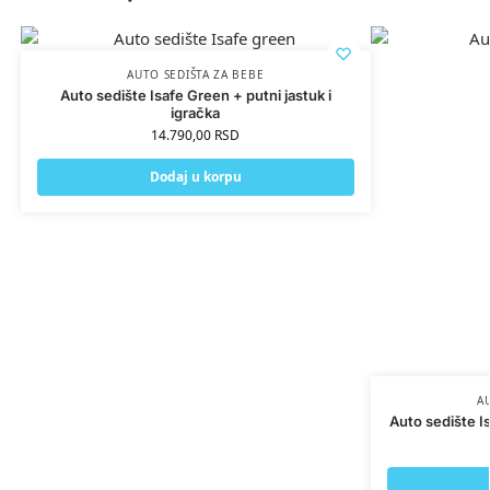
AUTO SEDIŠTA ZA BEBE
Auto sedište Isafe Green + putni jastuk i
igračka
14.790,00
RSD
Dodaj u korpu
A
Auto sedište Is