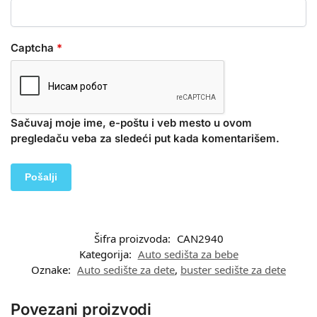
Captcha
*
Sačuvaj moje ime, e-poštu i veb mesto u ovom
pregledaču veba za sledeći put kada komentarišem.
Šifra proizvoda:
CAN2940
Kategorija:
Auto sedišta za bebe
Oznake:
Auto sedište za dete
,
buster sedište za dete
Povezani proizvodi