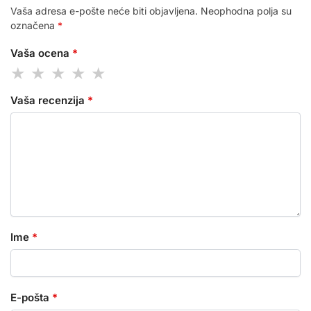
Vaša adresa e-pošte neće biti objavljena.
Neophodna polja su
označena
*
Vaša ocena
*
Vaša recenzija
*
Ime
*
E-pošta
*