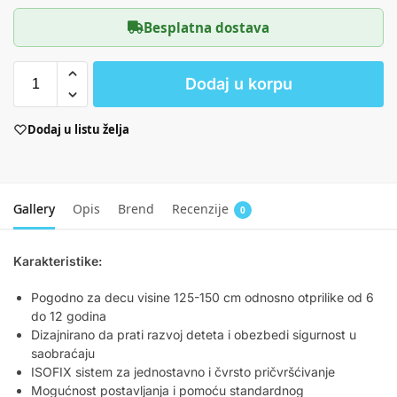
Besplatna dostava
Dodaj u korpu
Dodaj u listu želja
Gallery
Opis
Brend
Recenzije
0
Karakteristike:
Pogodno za decu visine 125-150 cm odnosno otprilike od 6
do 12 godina
Dizajnirano da prati razvoj deteta i obezbedi sigurnost u
saobraćaju
ISOFIX sistem za jednostavno i čvrsto pričvršćivanje
Mogućnost postavljanja i pomoću standardnog