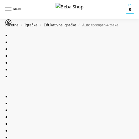
MENI
0
Početna
Igračke
Edukativne igračke
Auto tobogan 4 trake
/
/
/