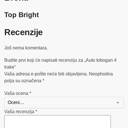
Top Bright
Recenzije
Još nema komentara.
Budite prvi koji će napisati recenziju za „Auto tobogan 4
trake“
Vaša adresa e-pošte neće biti objavljena.
Neophodna
polja su označena
*
Vaša ocena
*
Vaša recenzija
*