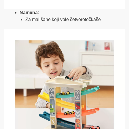
Namena:
Za mališane koji vole četvorotočkaše