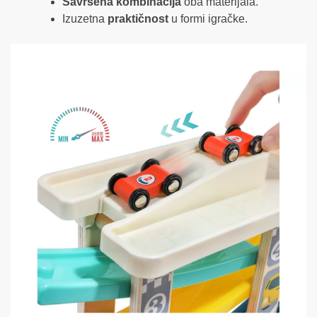
Savršena kombinacija
oba materijala.
Izuzetna
praktičnost
u formi igračke.