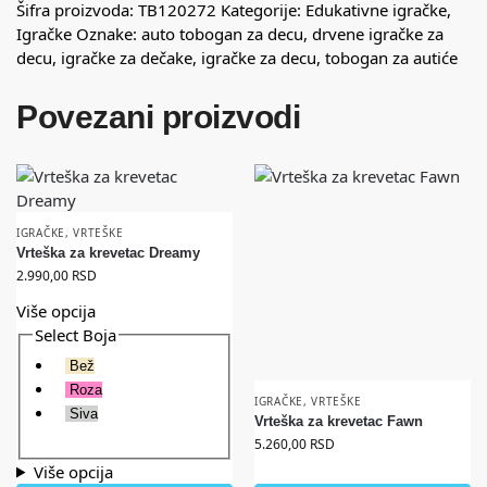
Šifra proizvoda:
TB120272
Kategorije:
Edukativne igračke
,
Igračke
Oznake:
auto tobogan za decu
,
drvene igračke za
decu
,
igračke za dečake
,
igračke za decu
,
tobogan za autiće
Povezani proizvodi
IGRAČKE
,
VRTEŠKE
Vrteška za krevetac Dreamy
2.990,00
RSD
Više opcija
Select Boja
Bež
Roza
IGRAČKE
,
VRTEŠKE
Siva
Vrteška za krevetac Fawn
5.260,00
RSD
Više opcija