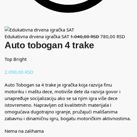
Edukativna drvena igračka SAT
1.040,00
RSD
780,00
RSD
Auto tobogan 4 trake
Top Bright
2.090,00
RSD
Auto Tobogan sa 4 trake je igračka koja razvija finu
motoriku i maštu dece, motiviše dete da razvija govor i
unapređuje socijalizaciju ako se sa njim igra više dece
istovremeno. Napravljen od kvalitetnih materijala i
omogućava dugotrajno igranje, pružajući mališanima
zabavnu i dinamičnu igru, bogatu motoričkim aktivnostima.
Nema na zalihama