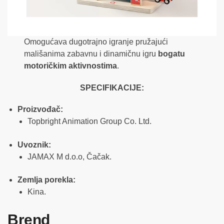
Omogućava dugotrajno igranje pružajući
mališanima zabavnu i dinamičnu igru
bogatu
motoričkim aktivnostima
.
SPECIFIKACIJE:
Proizvođač:
Topbright Animation Group Co. Ltd.
Uvoznik:
JAMAX M d.o.o, Čačak.
Zemlja porekla:
Kina.
Brend