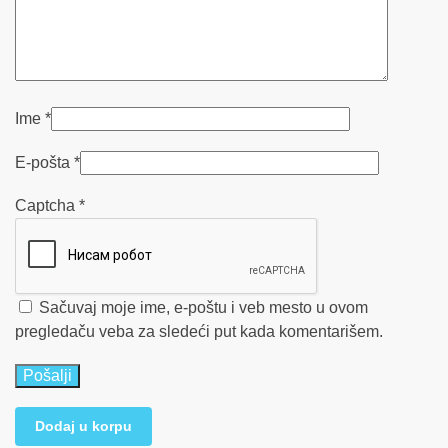
Ime
*
E-pošta
*
Captcha
*
Sačuvaj moje ime, e-poštu i veb mesto u ovom
pregledaču veba za sledeći put kada komentarišem.
Dodaj u korpu