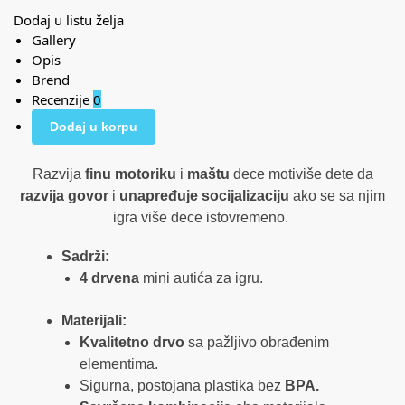
Dodaj u listu želja
Gallery
Opis
Brend
Recenzije
0
Dodaj u korpu
Razvija
finu motoriku
i
maštu
dece motiviše dete da
razvija govor
i
unapređuje socijalizaciju
ako se sa njim
igra više dece istovremeno.
Sadrži:
4 drvena
mini autića za igru.
Materijali:
Kvalitetno drvo
sa pažljivo obrađenim
elementima.
Sigurna, postojana plastika bez
BPA.